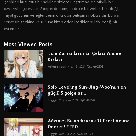
içerikleri kusursuz bir şekilde sizlere ulaştırmak için büyük bir
özveriyle görev alır. Sonperde.com, sadece bir web sitesi değil,
hayal gücünün ve eğlencenin ortak bir buluşma noktasıdır. Burası,
herkesin zevkine ve ruhuna hitap eden içerikler bulabileceği bir
evrendir.
Most Viewed Posts
Tüm Zamanların En Çekici Anime
Kızları!
Kelemenson
Nisan 8, 2024
1
2901
Solo Leveling Sun-Jing-Woo'nun en
güçlü 5 gölge as...
Biggie
Mayıs 24, 2024
0
2703
Ağzınızı Sulandıracak 11 Ecchi Anime
Önerisi! EFSO!
Biggie
Ocak 3, 2025
0
1995