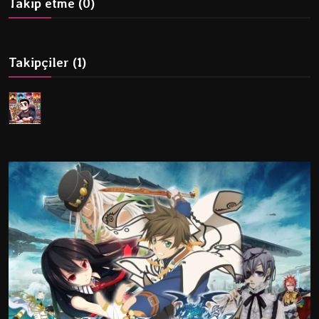
Takip etme (0)
Dizi & Film
Oyun
Takipçiler (1)
Öneriler
Listeler
K-Pop
İncelemeler
Çizgi Film