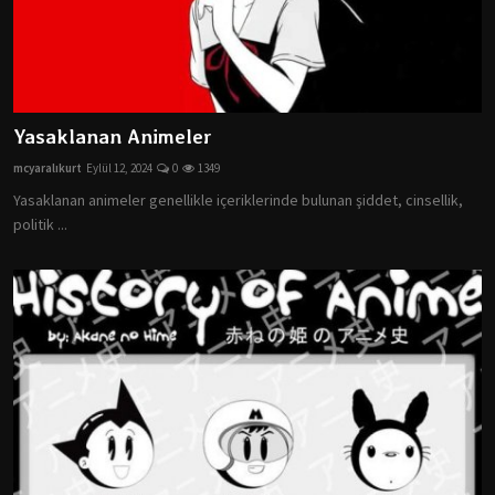
Yasaklanan Animeler
mcyaralıkurt
Eylül 12, 2024
0
1349
Yasaklanan animeler genellikle içeriklerinde bulunan şiddet, cinsellik,
politik ...