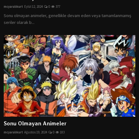
mcyaralıkurt
Eylül 12, 2024
0
377
Sonu olmayan animeler, genellikle devam eden veya tamamlanmamış
seriler olarak b...
Sonu Olmayan Animeler
mcyaralıkurt
Ağustos 19, 2024
0
183