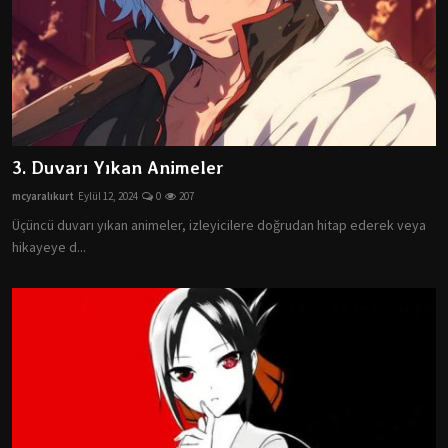
3. Duvarı Yıkan Animeler
mcyaralıkurt
Eylül 12, 2024
0
207
Üçüncü duvarı yıkan animeler, izleyicilere doğrudan hitap ederek veya
hikayeye d...