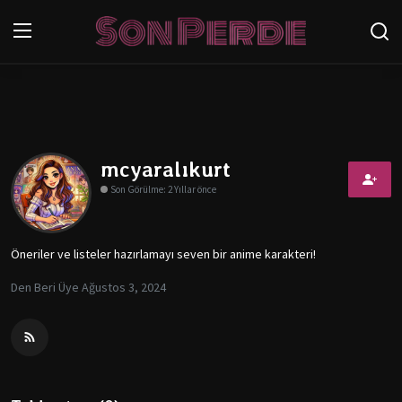
Oturum aç
Kayıt Ol
Anasayfa
mcyaralıkurt
İletişim
Son Görülme: 2 Yıllar önce
Genel
Öneriler ve listeler hazırlamayı seven bir anime karakteri!
Anime
Den Beri Üye Ağustos 3, 2024
Anime Önerileri
Anime Karakterleri
Testler