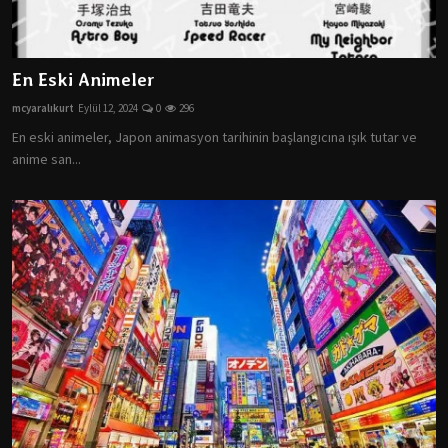
En Eski Animeler
mcyaralıkurt
Eylül 12, 2024
0
296
En eski animeler, Japon animasyon tarihinin başlangıcına ışık tutar ve
anime san...