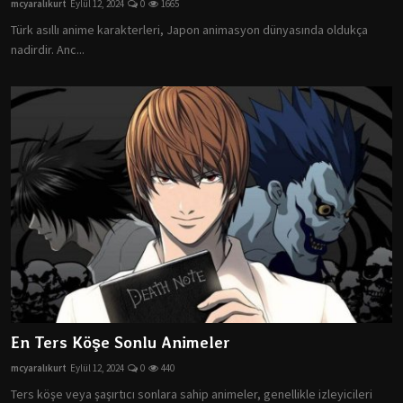
mcyaralıkurt
Eylül 12, 2024
0
1665
Türk asıllı anime karakterleri, Japon animasyon dünyasında oldukça
nadirdir. Anc...
En Ters Köşe Sonlu Animeler
mcyaralıkurt
Eylül 12, 2024
0
440
Ters köşe veya şaşırtıcı sonlara sahip animeler, genellikle izleyicileri