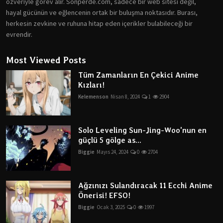
özveriyle görev alır. Sonperde.com, sadece bir web sitesi değil,
hayal gücünün ve eğlencenin ortak bir buluşma noktasıdır. Burası,
herkesin zevkine ve ruhuna hitap eden içerikler bulabileceği bir
evrendir.
Most Viewed Posts
Tüm Zamanların En Çekici Anime
Kızları!
Kelemenson
Nisan 8, 2024
1
2904
Solo Leveling Sun-Jing-Woo'nun en
güçlü 5 gölge as...
Biggie
Mayıs 24, 2024
0
2704
Ağzınızı Sulandıracak 11 Ecchi Anime
Önerisi! EFSO!
Biggie
Ocak 3, 2025
0
1997