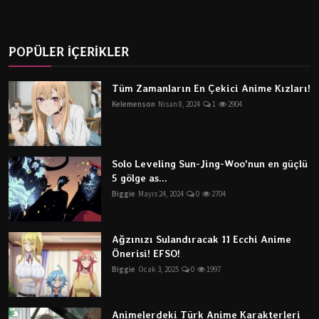
POPÜLER İÇERİKLER
Tüm Zamanların En Çekici Anime Kızları!
Kelemenson
Nisan 8, 2024
1
2904
Solo Leveling Sun-Jing-Woo'nun en güçlü
5 gölge as...
Biggie
Mayıs 24, 2024
0
2704
Ağzınızı Sulandıracak 11 Ecchi Anime
Önerisi! EFSO!
Biggie
Ocak 3, 2025
0
1997
Animelerdeki Türk Anime Karakterleri