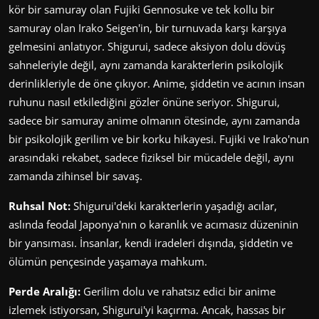
kör bir samuray olan Fujiki Gennosuke ve tek kollu bir
samuray olan Irako Seigen'in, bir turnuvada karşı karşıya
gelmesini anlatıyor. Shigurui, sadece aksiyon dolu dövüş
sahneleriyle değil, aynı zamanda karakterlerin psikolojik
derinlikleriyle de öne çıkıyor. Anime, şiddetin ve acının insan
ruhunu nasıl etkilediğini gözler önüne seriyor. Shigurui,
sadece bir samuray anime olmanın ötesinde, aynı zamanda
bir psikolojik gerilim ve bir korku hikayesi. Fujiki ve Irako'nun
arasındaki rekabet, sadece fiziksel bir mücadele değil, aynı
zamanda zihinsel bir savaş.
Ruhsal Not:
Shigurui'deki karakterlerin yaşadığı acılar,
aslında feodal Japonya'nın o karanlık ve acımasız düzeninin
bir yansıması. İnsanlar, kendi iradeleri dışında, şiddetin ve
ölümün pençesinde yaşamaya mahkum.
Perde Aralığı:
Gerilim dolu ve rahatsız edici bir anime
izlemek istiyorsan, Shigurui'yi kaçırma. Ancak, hassas bir