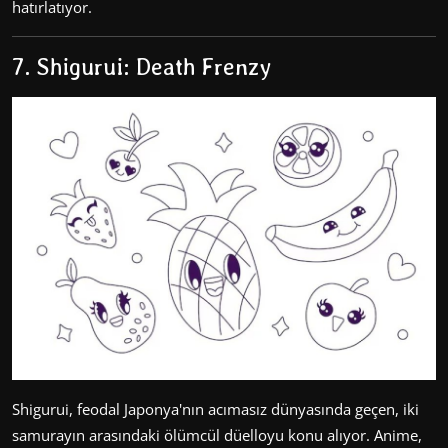
hatırlatıyor.
7. Shigurui: Death Frenzy
Shigurui, feodal Japonya'nın acımasız dünyasında geçen, iki
samurayın arasındaki ölümcül düelloyu konu alıyor. Anime,