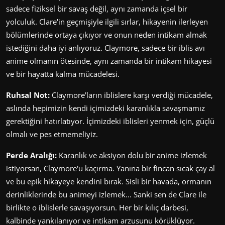
sadece fiziksel bir savaş değil, aynı zamanda içsel bir
yolculuk. Clare'in geçmişiyle ilgili sırlar, hikayenin ilerleyen
bölümlerinde ortaya çıkıyor ve onun neden intikam almak
istediğini daha iyi anlıyoruz. Claymore, sadece bir iblis avı
anime olmanın ötesinde, aynı zamanda bir intikam hikayesi
ve bir hayatta kalma mücadelesi.
Ruhsal Not:
Claymore'ların iblislere karşı verdiği mücadele,
aslında hepimizin kendi içimizdeki karanlıkla savaşmamız
gerektiğini hatırlatıyor. İçimizdeki iblisleri yenmek için, güçlü
olmalı ve pes etmemeliyiz.
Perde Aralığı:
Karanlık ve aksiyon dolu bir anime izlemek
istiyorsan, Claymore'u kaçırma. Yanına bir fincan sıcak çay al
ve bu epik hikayeye kendini bırak. Sisli bir havada, ormanın
derinliklerinde bu animeyi izlemek... Sanki sen de Clare ile
birlikte o iblislerle savaşıyorsun. Her bir kılıç darbesi,
kalbinde yankılanıyor ve intikam arzusunu körüklüyor.