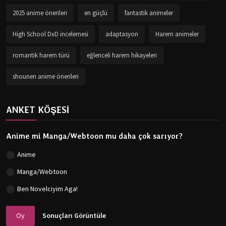
2025 anime önerileri
en güçlü
fantastik animeler
High School DxD incelemesi
adaptasyon
Harem animeler
romantik harem türü
eğlenceli harem hikayeleri
shounen anime önerileri
ANKET KÖŞESİ
Anime mi Manga/Webtoon mu daha çok sarıyor?
Anime
Manga/Webtoon
Ben Novelciyim Aga!
Oy
Sonuçları Görüntüle