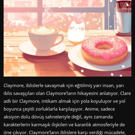
Claymore, iblislerle savaşmak için eğitilmiş yarı insan, yarı
iblis savaşçıları olan Claymore'ların hikayesini anlatıyor. Clare
adlı bir Claymore, intikam almak için yola koyuluyor ve yol
boyunca çeşitli zorluklarla karşılaşıyor. Anime, sadece
aksiyon dolu dövüş sahneleriyle değil, aynı zamanda
karakterlerin karmaşık ilişkileri ve karanlık atmosferiyle de
öne çıkıyor. Claymore'ların iblislere karşı verdiği mücadele,