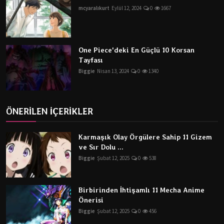
mcyaralıkurt
Eylül 12, 2024
0
1667
One Piece'deki En Güçlü 10 Korsan
Tayfası
Biggie
Nisan 13, 2024
0
1340
ÖNERİLEN İÇERİKLER
Karmaşık Olay Örgülere Sahip 11 Gizem
ve Sır Dolu ...
Biggie
Şubat 12, 2025
0
538
Birbirinden İhtişamlı 11 Mecha Anime
Önerisi
Biggie
Şubat 12, 2025
0
456