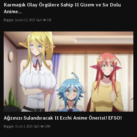
Karmaşık Olay Örgülere Sahip 11 Gizem ve Sır Dolu
Anime...
Biggie
Şubat 12, 2025
0
538
Ağzınızı Sulandıracak 11 Ecchi Anime Önerisi! EFSO!
Biggie
Ocak 3, 2025
0
1998