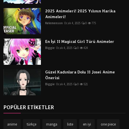
2025 Animeleri! 2025 Yılının Harika
Animeleri!
Kelemenson
Ocak 4, 2025
0
775
En İyi 11 Magical Girl Türü Animeler
Biggie
Ocak 4, 2025
0
424
Güzel Kadınlara Dolu 11 Josei Anime
Önerisi
Biggie
Ocak 4, 2025
0
521
POPÜLER ETİKETLER
anime
türkçe
manga
liste
en iyi
one piece