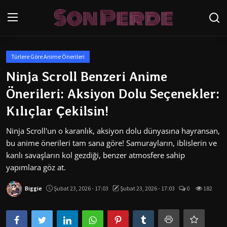
Oturum aç
Kayıt Ol
Türlere Göre Anime Önerileri
Ninja Scroll Benzeri Anime
Anasayfa
Önerileri: Aksiyon Dolu Seçenekler:
İletişim
Kılıçlar Çekilsin!
Genel
Ninja Scroll'un o karanlık, aksiyon dolu dünyasına hayransan,
bu anime önerileri tam sana göre! Samurayların, iblislerin ve
Anime
kanlı savaşların kol gezdiği, benzer atmosfere sahip
yapımlara göz at.
Anime Önerileri
Biggie
Şubat 23, 2026 - 17:03
Şubat 23, 2026 - 17:03
0
182
Anime Karakterleri
Testler