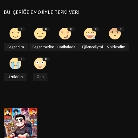
BU İÇERİĞE EMOJİYLE TEPKİ VER!
0
0
0
0
0
Beğendim
Beğenmedim
Harikulade
Eğlenceliymiş
Sinirlendim
0
0
Üzüldüm
Oha