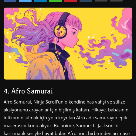
Dizi & Film
Oyun
Öneriler
Listeler
K-Pop
İncelemeler
Çizgi Film
4. Afro Samurai
Afro Samurai, Ninja Scroll'un o kendine has vahşi ve stilize
aksiyonunu arayanlar için biçilmiş kaftan. Hikaye, babasının
intikamını almak için yola koyulan Afro adlı samurayın epik
macerasını konu alıyor. Bu anime, Samuel L. Jackson'ın
karizmatik sesiyle hayat bulan Afro'nun, birbirinden acımasız