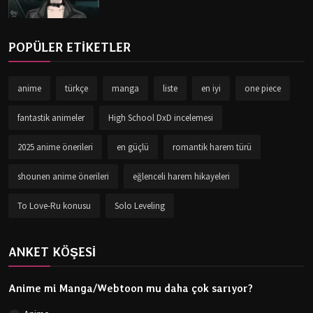
POPÜLER ETİKETLER
anime
türkçe
manga
liste
en iyi
one piece
fantastik animeler
High School DxD incelemesi
2025 anime önerileri
en güçlü
romantik harem türü
shounen anime önerileri
eğlenceli harem hikayeleri
To Love-Ru konusu
Solo Leveling
ANKET KÖŞESİ
Anime mi Manga/Webtoon mu daha çok sarıyor?