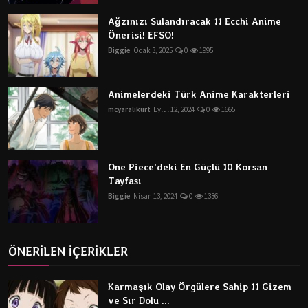
Dizi & Film
Ağzınızı Sulandıracak 11 Ecchi Anime
Önerisi! EFSO!
Oyun
Biggie
Ocak 3, 2025
0
1995
Öneriler
Animelerdeki Türk Anime Karakterleri
Listeler
mcyaralıkurt
Eylül 12, 2024
0
1665
K-Pop
One Piece'deki En Güçlü 10 Korsan
İncelemeler
Tayfası
Biggie
Nisan 13, 2024
0
1336
Çizgi Film
ÖNERİLEN İÇERİKLER
Karmaşık Olay Örgülere Sahip 11 Gizem
ve Sır Dolu ...