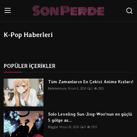
K-Pop Haberleri
Oturum aç
Kayıt Ol
Anasayfa
İletişim
POPÜLER İÇERİKLER
Genel
Tüm Zamanların En Çekici Anime Kızları!
Kelemenson
Nisan 8, 2024
1
2901
Anime
Anime Önerileri
Solo Leveling Sun-Jing-Woo'nun en güçlü
Anime Karakterleri
5 gölge as...
Biggie
Mayıs 24, 2024
0
2703
Testler