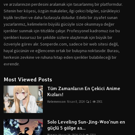
ve arzularınızın perdesini aralamak için tasarlanmış bir platformdur.
Sitenin her köşesi, özgün makaleler, ilgi çekici bilgiler, sürükleyici
kişilik testleri ve daha fazlasıyla doludur. Edebi bir ziyafet sunan
yazarlarımız, kelimelerin büyülü gücüyle size okunmaya değer
içerikler sunmak için titizlikle çalışır. Profesyonel kadromuz ise bu
içerikleri kusursuz bir şekilde sizlere ulaştırmak için büyük bir
özveriyle görev alır. Sonperde.com, sadece bir web sitesi değil,
hayal gücünün ve eğlencenin ortak bir buluşma noktasıdır. Burası,
herkesin zevkine ve ruhuna hitap eden içerikler bulabileceği bir
evrendir.
Most Viewed Posts
Tüm Zamanların En Çekici Anime
Kızları!
Kelemenson
Nisan 8, 2024
1
2901
Solo Leveling Sun-Jing-Woo'nun en
güçlü 5 gölge as...