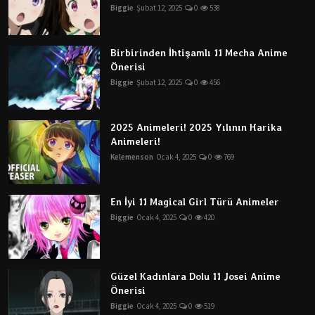
Biggie
Şubat 12, 2025
0
538
Birbirinden İhtişamlı 11 Mecha Anime
Önerisi
Biggie
Şubat 12, 2025
0
456
2025 Animeleri! 2025 Yılının Harika
Animeleri!
Kelemenson
Ocak 4, 2025
0
769
En İyi 11 Magical Girl Türü Animeler
Biggie
Ocak 4, 2025
0
420
Güzel Kadınlara Dolu 11 Josei Anime
Önerisi
Biggie
Ocak 4, 2025
0
519