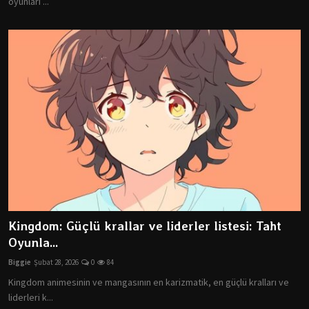
oyunları ...
Kingdom: Güçlü krallar ve liderler listesi: Taht
Oyunla...
Biggie
Şubat 28, 2026
0
84
Kingdom animesinin ve mangasının en karizmatik, en güçlü kralları ve
liderleri k...