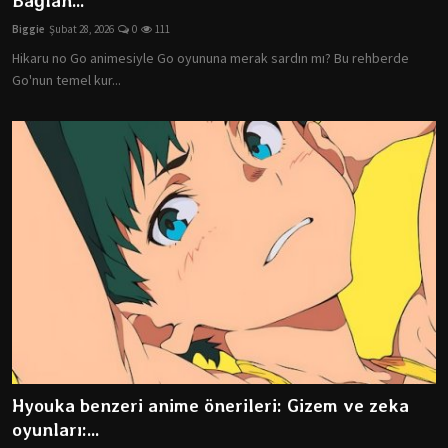
Bağlan...
Dizi & Film
Biggie
Şubat 28, 2026
0
111
Hikaru no Go animesiyle Go oyununa merak sardın mı? Bu rehberde
Oyun
Go'nun temel kur...
Öneriler
Listeler
K-Pop
İncelemeler
Çizgi Film
Hyouka benzeri anime önerileri: Gizem ve zeka
oyunları:...