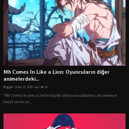
Mh Comes In Like a Lion: Oyuncuların diğer
animelerdeki...
Biggie
Şubat 23, 2026
0
24
"Mh Comes In Like a Lion"ın büyülü dünyasına dalarken, bu animeye
hayat veren se...