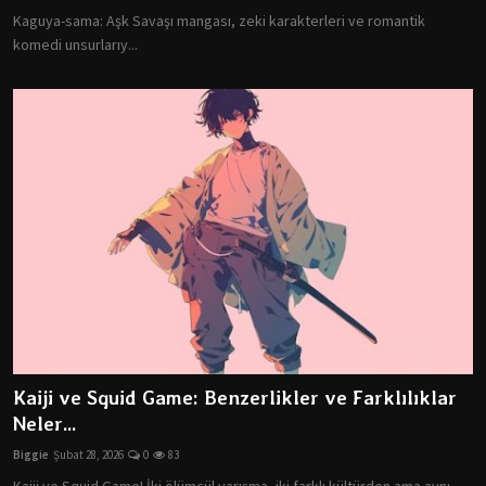
Kaguya-sama: Aşk Savaşı mangası, zeki karakterleri ve romantik
komedi unsurlarıy...
Kaiji ve Squid Game: Benzerlikler ve Farklılıklar
Neler...
Biggie
Şubat 28, 2026
0
83
Kaiji ve Squid Game! İki ölümcül yarışma, iki farklı kültürden ama aynı