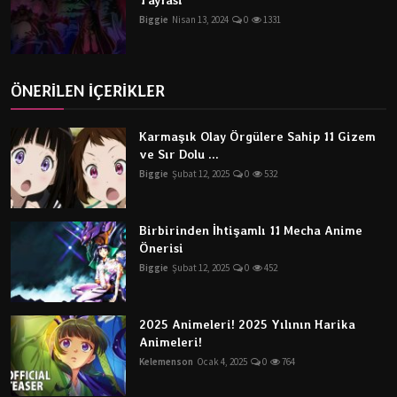
Tayfası
Biggie
Nisan 13, 2024
0
1331
ÖNERİLEN İÇERİKLER
Karmaşık Olay Örgülere Sahip 11 Gizem
ve Sır Dolu ...
Biggie
Şubat 12, 2025
0
532
Birbirinden İhtişamlı 11 Mecha Anime
Önerisi
Biggie
Şubat 12, 2025
0
452
2025 Animeleri! 2025 Yılının Harika
Animeleri!
Kelemenson
Ocak 4, 2025
0
764