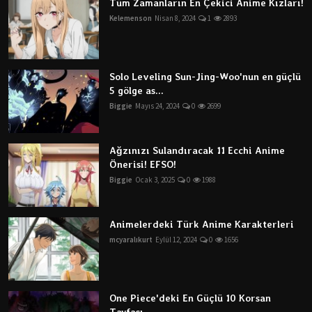
Tüm Zamanların En Çekici Anime Kızları!
Kelemenson
Nisan 8, 2024
1
2893
Solo Leveling Sun-Jing-Woo'nun en güçlü
5 gölge as...
Biggie
Mayıs 24, 2024
0
2699
Ağzınızı Sulandıracak 11 Ecchi Anime
Önerisi! EFSO!
Biggie
Ocak 3, 2025
0
1988
Animelerdeki Türk Anime Karakterleri
mcyaralıkurt
Eylül 12, 2024
0
1656
One Piece'deki En Güçlü 10 Korsan