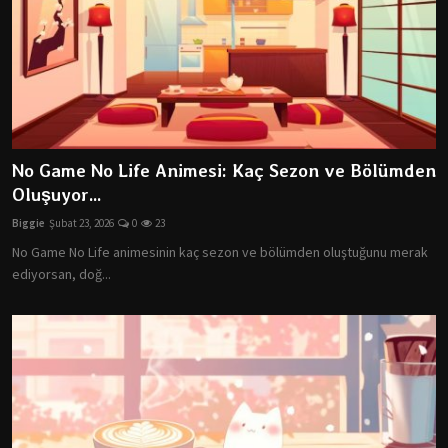
No Game No Life Animesi: Kaç Sezon ve Bölümden
Oluşuyor...
Biggie
Şubat 23, 2026
0
23
No Game No Life animesinin kaç sezon ve bölümden oluştuğunu merak
ediyorsan, doğ...