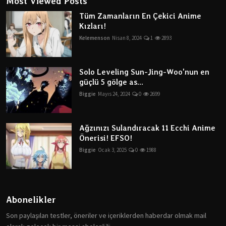
Most Viewed Posts
Tüm Zamanların En Çekici Anime
Kızları!
Kelemenson
Nisan 8, 2024
1
2893
Solo Leveling Sun-Jing-Woo'nun en
güçlü 5 gölge as...
Biggie
Mayıs 24, 2024
0
2699
Ağzınızı Sulandıracak 11 Ecchi Anime
Önerisi! EFSO!
Biggie
Ocak 3, 2025
0
1988
Abonelikler
Son paylaşılan testler, öneriler ve içeriklerden haberdar olmak mail