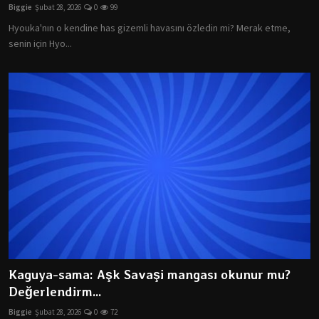
Biggie
Şubat 28, 2026
0
99
Hyouka'nın o kendine has gizemli havasını özledin mi? Merak etme,
senin için Hyo...
Kaguya-sama: Aşk Savaşi mangası okunur mu?
Değerlendirm...
Biggie
Şubat 28, 2026
0
72