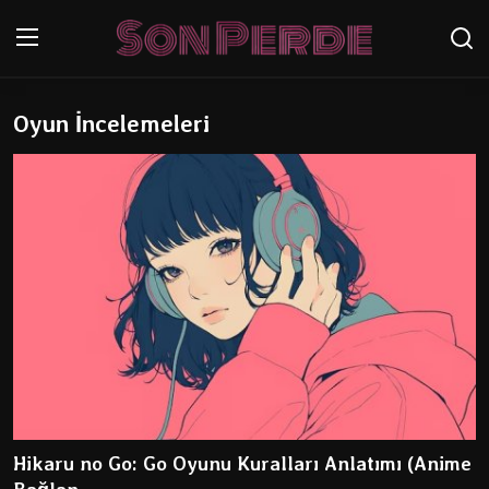
Oyun İncelemeleri
Oturum aç
Kayıt Ol
Anasayfa
Genel
İletişim
Anime
Anime Önerileri
Anime Karakterleri
Hikaru no Go: Go Oyunu Kuralları Anlatımı (Anime
Testler