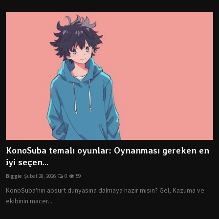
KonoSuba temalı oyunlar: Oynanması gereken en
iyi seçen...
Biggie
Şubat 28, 2026
0
59
KonoSuba'nın absürt dünyasına dalmaya hazır mısın? Gel, Kazuma ve
ekibinin macer...