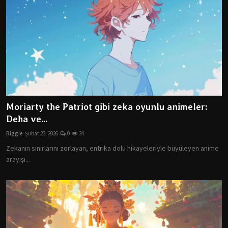
Moriarty the Patriot gibi zeka oyunlu animeler:
Deha ve...
Biggie
Şubat 23, 2026
0
34
Zekanın sınırlarını zorlayan, entrika dolu hikayeleriyle büyüleyen anime
arayışı...