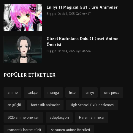
En İyi 11 Magical Girl Türü Animeler
Biggie
Ocak 4, 2025
0
417
Güzel Kadınlara Dolu 11 Josei Anime
Önerisi
Biggie
Ocak 4, 2025
0
514
POPÜLER ETİKETLER
anime
türkçe
manga
liste
en iyi
one piece
en güçlü
fantastik animeler
High School DxD incelemesi
2025 anime önerileri
adaptasyon
Harem animeler
romantik harem türü
shounen anime önerileri