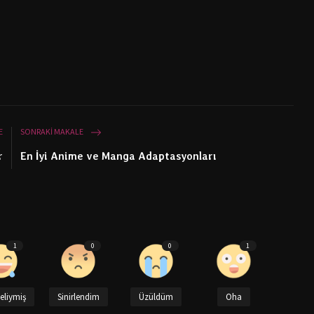
E
SONRAKI MAKALE
r
En İyi Anime ve Manga Adaptasyonları
1
0
0
1
eliymiş
Sinirlendim
Üzüldüm
Oha