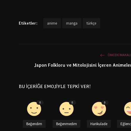
Etiketler:
anime
manga
türkçe
ÖNCEKI MAKAL
Japon Folkloru ve Mitolojisini İçeren Animele
BU İÇERİĞE EMOJİYLE TEPKİ VER!
0
0
0
Beğendim
Beğenmedim
Harikulade
Eğlenc