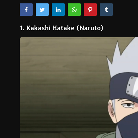
Dizi & Film
Oyun
1. Kakashi Hatake (Naruto)
Öneriler
Listeler
K-Pop
İncelemeler
Çizgi Film