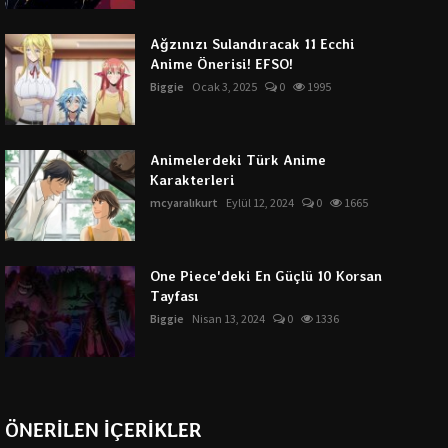
Ağzınızı Sulandıracak 11 Ecchi
Anime Önerisi! EFSO!
Biggie
Ocak 3, 2025
0
1995
Animelerdeki Türk Anime
Karakterleri
mcyaralıkurt
Eylül 12, 2024
0
1665
One Piece'deki En Güçlü 10 Korsan
Tayfası
Biggie
Nisan 13, 2024
0
1336
ÖNERİLEN İÇERİKLER