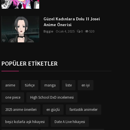
Güzel Kadınlara Dolu 11 Josei
Anime Önerisi
Biggie
Ocak 4, 2025
0
520
POPÜLER ETİKETLER
anime
türkçe
manga
liste
en iyi
one piece
High School DxD incelemesi
2025 anime önerileri
en güçlü
fantastik animeler
beşiz kızlarla aşk hikayesi
Date A Live hikayesi