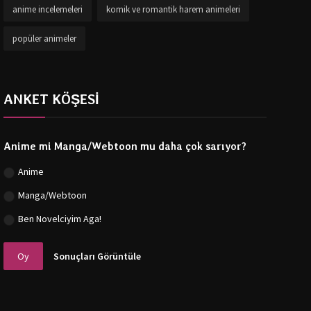
anime incelemeleri
komik ve romantik harem animeleri
popüler animeler
ANKET KÖŞESİ
Anime mi Manga/Webtoon mu daha çok sarıyor?
Anime
Manga/Webtoon
Ben Novelciyim Aga!
Oy
Sonuçları Görüntüle