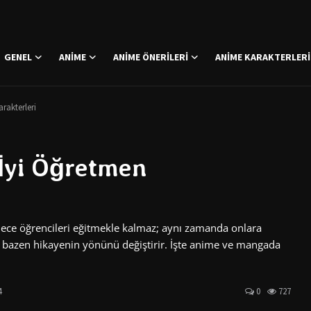
GENEL
ANIME
ANIME ÖNERILERI
ANIME KARAKTERLERI
rakterleri
İyi Öğretmen
ece öğrencileri eğitmekle kalmaz; aynı zamanda onlara
 ve bazen hikayenin yönünü değiştirir. İşte anime ve mangada
4
0
727