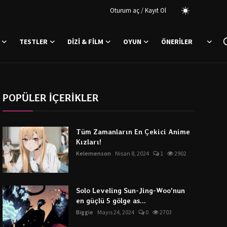
/
Oturum aç
Kayıt Ol
TESTLER
DIZI & FILM
OYUN
ÖNERILER
POPÜLER İÇERİKLER
Tüm Zamanların En Çekici Anime
Kızları!
Kelemenson
Nisan 8, 2024
1
2902
Solo Leveling Sun-Jing-Woo'nun
en güçlü 5 gölge as...
Biggie
Mayıs 24, 2024
0
2703