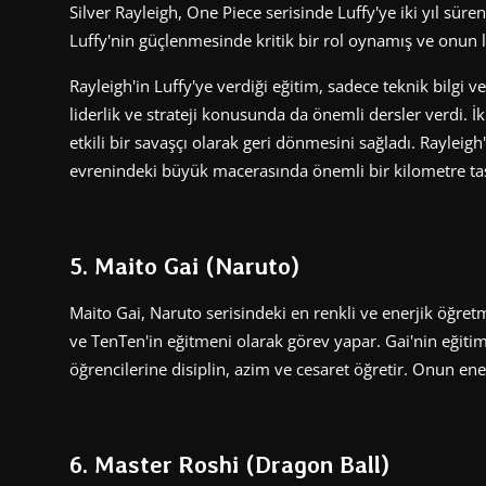
Silver Rayleigh, One Piece serisinde Luffy'ye iki yıl süre
Luffy'nin güçlenmesinde kritik bir rol oynamış ve onun l
Rayleigh'in Luffy'ye verdiği eğitim, sadece teknik bilgi ve
liderlik ve strateji konusunda da önemli dersler verdi. İk
etkili bir savaşçı olarak geri dönmesini sağladı. Rayleigh
evrenindeki büyük macerasında önemli bir kilometre taş
5. Maito Gai (Naruto)
Maito Gai, Naruto serisindeki en renkli ve enerjik öğretme
ve TenTen'in eğitmeni olarak görev yapar. Gai'nin eğiti
öğrencilerine disiplin, azim ve cesaret öğretir. Onun enerj
6. Master Roshi (Dragon Ball)