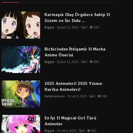
Karmaşık Olay Örgülere Sahip 11
Gizem ve Sır Dolu ...
Biggie
Şubat 12, 2025
0
538
Birbirinden İhtişamlı 11 Mecha
Anime Önerisi
Biggie
Şubat 12, 2025
0
456
2025 Animeleri! 2025 Yılının
Harika Animeleri!
Kelemenson
Ocak 4, 2025
0
769
En İyi 11 Magical Girl Türü
Animeler
Biggie
Ocak 4, 2025
0
423