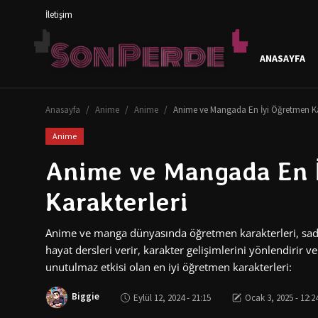
İletişim
ANASAYFA
Oturum aç
Kayıt Ol
Anasayfa
Anime
Anime
Anime ve Mangada En İyi Öğretmen Ka
Anasayfa
Anime
Genel
Anime ve Mangada En 
İletişim
Karakterleri
Anime
Anime ve manga dünyasında öğretmen karakterleri, sad
Anime Önerileri
hayat dersleri verir, karakter gelişimlerini yönlendirir
unutulmaz etkisi olan en iyi öğretmen karakterleri:
Anime Karakterleri
Biggie
Eylül 12, 2024 - 21:15
Ocak 3, 2025 - 12:2
Testler