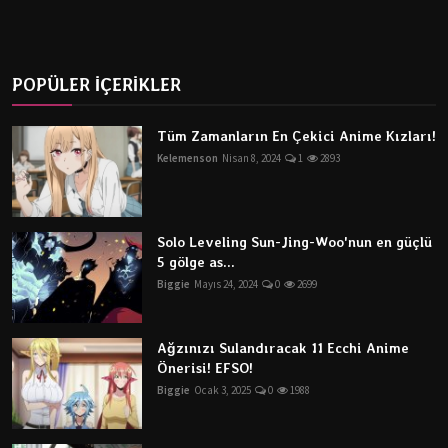
POPÜLER İÇERİKLER
Tüm Zamanların En Çekici Anime Kızları!
Kelemenson
Nisan 8, 2024
1
2893
Solo Leveling Sun-Jing-Woo'nun en güçlü
5 gölge as...
Biggie
Mayıs 24, 2024
0
2699
Ağzınızı Sulandıracak 11 Ecchi Anime
Önerisi! EFSO!
Biggie
Ocak 3, 2025
0
1988