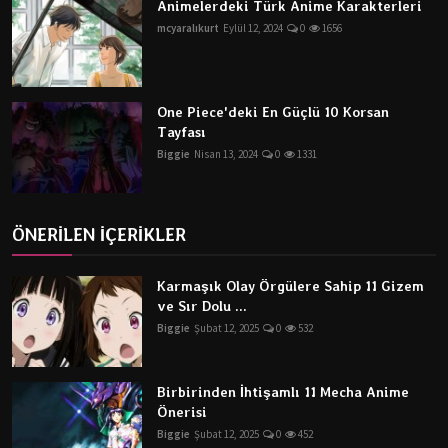
Animelerdeki Türk Anime Karakterleri
mcyaralıkurt
Eylül 12, 2024
0
1656
One Piece'deki En Güçlü 10 Korsan
Tayfası
Biggie
Nisan 13, 2024
0
1331
ÖNERİLEN İÇERİKLER
Karmaşık Olay Örgülere Sahip 11 Gizem
ve Sır Dolu ...
Biggie
Şubat 12, 2025
0
532
Birbirinden İhtişamlı 11 Mecha Anime
Önerisi
Biggie
Şubat 12, 2025
0
452