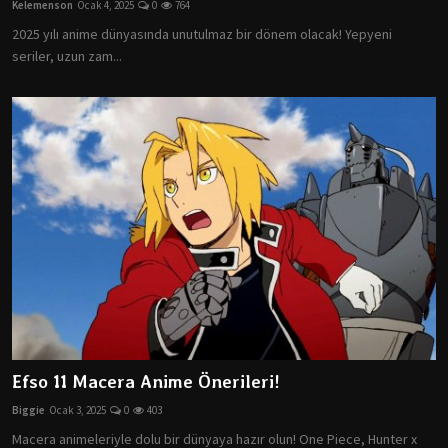
Kelemenson
Ocak 4, 2025
0
764
Dizi & Film
2025 yılı anime dünyasında unutulmaz bir dönem olacak! Yepyeni
seriler, uzun zam...
Oyun
Öneriler
Listeler
K-Pop
İncelemeler
Çizgi Film
Efso 11 Macera Anime Önerileri!
Biggie
Ocak 3, 2025
0
403
Macera animeleriyle dolu bir dünyaya hazır olun! One Piece, Hunter x