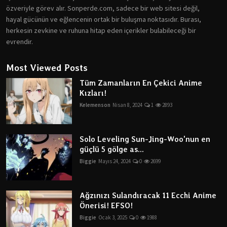
özveriyle görev alır. Sonperde.com, sadece bir web sitesi değil,
hayal gücünün ve eğlencenin ortak bir buluşma noktasıdır. Burası,
herkesin zevkine ve ruhuna hitap eden içerikler bulabileceği bir
evrendir.
Most Viewed Posts
Tüm Zamanların En Çekici Anime
Kızları!
Kelemenson
Nisan 8, 2024
1
2893
Solo Leveling Sun-Jing-Woo'nun en
güçlü 5 gölge as...
Biggie
Mayıs 24, 2024
0
2699
Ağzınızı Sulandıracak 11 Ecchi Anime
Önerisi! EFSO!
Biggie
Ocak 3, 2025
0
1988