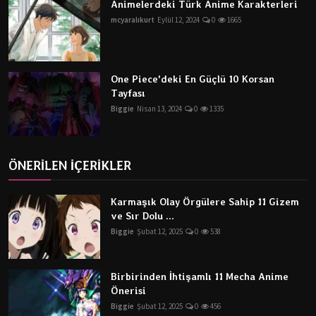
Animelerdeki Türk Anime Karakterleri
mcyaralıkurt
Eylül 12, 2024
0
1665
One Piece'deki En Güçlü 10 Korsan
Tayfası
Biggie
Nisan 13, 2024
0
1335
ÖNERİLEN İÇERİKLER
Karmaşık Olay Örgülere Sahip 11 Gizem
ve Sır Dolu ...
Biggie
Şubat 12, 2025
0
538
Birbirinden İhtişamlı 11 Mecha Anime
Önerisi
Biggie
Şubat 12, 2025
0
456