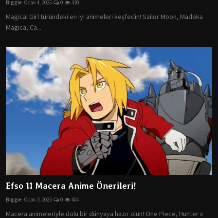
Biggie
Ocak 4, 2025
0
420
Dizi & Film
Magical Girl türündeki en iyi animeleri keşfedin! Sailor Moon, Madoka
Magica, Ca...
Oyun
Öneriler
Listeler
K-Pop
İncelemeler
Çizgi Film
Efso 11 Macera Anime Önerileri!
Biggie
Ocak 3, 2025
0
404
Macera animeleriyle dolu bir dünyaya hazır olun! One Piece, Hunter x