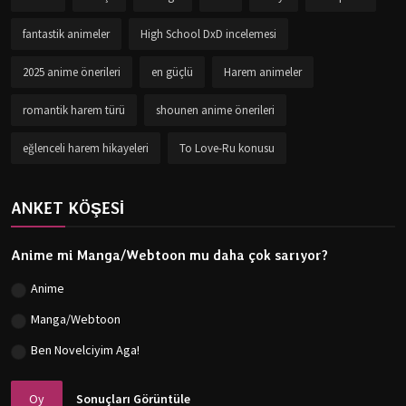
fantastik animeler
High School DxD incelemesi
2025 anime önerileri
en güçlü
Harem animeler
romantik harem türü
shounen anime önerileri
eğlenceli harem hikayeleri
To Love-Ru konusu
ANKET KÖŞESİ
Anime mi Manga/Webtoon mu daha çok sarıyor?
Anime
Manga/Webtoon
Ben Novelciyim Aga!
Oy
Sonuçları Görüntüle