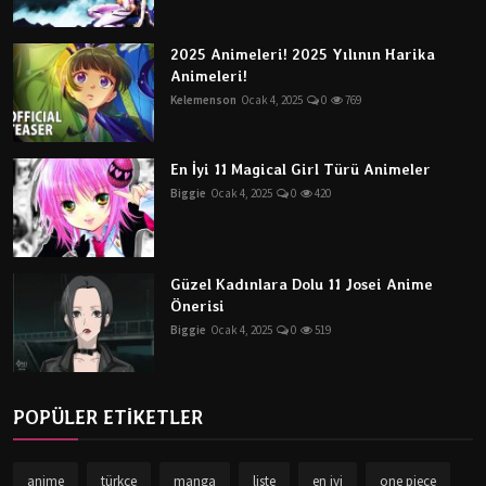
2025 Animeleri! 2025 Yılının Harika
Animeleri!
Kelemenson
Ocak 4, 2025
0
769
En İyi 11 Magical Girl Türü Animeler
Biggie
Ocak 4, 2025
0
420
Güzel Kadınlara Dolu 11 Josei Anime
Önerisi
Biggie
Ocak 4, 2025
0
519
POPÜLER ETİKETLER
anime
türkçe
manga
liste
en iyi
one piece