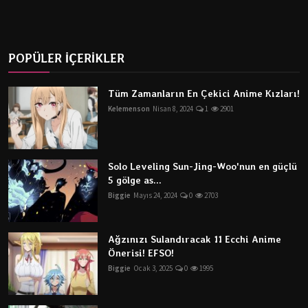
POPÜLER İÇERİKLER
Tüm Zamanların En Çekici Anime Kızları!
Kelemenson
Nisan 8, 2024
1
2901
Solo Leveling Sun-Jing-Woo'nun en güçlü
5 gölge as...
Biggie
Mayıs 24, 2024
0
2703
Ağzınızı Sulandıracak 11 Ecchi Anime
Önerisi! EFSO!
Biggie
Ocak 3, 2025
0
1995