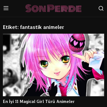
Etiket: fantastik animeler
Oturum aç
Kayıt Ol
Anasayfa
Genel
İletişim
Anime
Anime Önerileri
Anime Karakterleri
En İyi 11 Magical Girl Türü Animeler
Testler