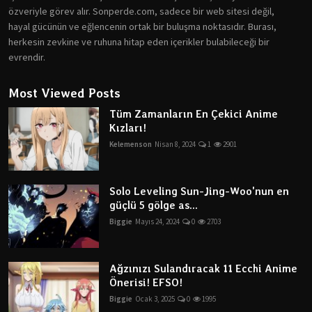
özveriyle görev alır. Sonperde.com, sadece bir web sitesi değil,
hayal gücünün ve eğlencenin ortak bir buluşma noktasıdır. Burası,
herkesin zevkine ve ruhuna hitap eden içerikler bulabileceği bir
evrendir.
Most Viewed Posts
Tüm Zamanların En Çekici Anime
Kızları!
Kelemenson
Nisan 8, 2024
1
2901
Solo Leveling Sun-Jing-Woo'nun en
güçlü 5 gölge as...
Biggie
Mayıs 24, 2024
0
2703
Ağzınızı Sulandıracak 11 Ecchi Anime
Önerisi! EFSO!
Biggie
Ocak 3, 2025
0
1995