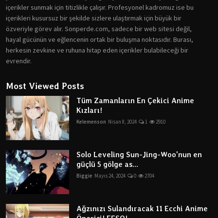
içerikler sunmak için titizlikle çalışır. Profesyonel kadromuz ise bu
içerikleri kusursuz bir şekilde sizlere ulaştırmak için büyük bir
özveriyle görev alır. Sonperde.com, sadece bir web sitesi değil,
hayal gücünün ve eğlencenin ortak bir buluşma noktasıdır. Burası,
herkesin zevkine ve ruhuna hitap eden içerikler bulabileceği bir
evrendir.
Most Viewed Posts
Tüm Zamanların En Çekici Anime
Kızları!
Kelemenson
Nisan 8, 2024
1
2910
Solo Leveling Sun-Jing-Woo'nun en
güçlü 5 gölge as...
Biggie
Mayıs 24, 2024
0
2704
Ağzınızı Sulandıracak 11 Ecchi Anime