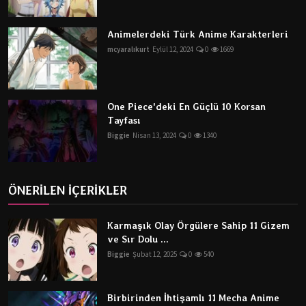
Animelerdeki Türk Anime Karakterleri
mcyaralıkurt
Eylül 12, 2024
0
1669
One Piece'deki En Güçlü 10 Korsan
Tayfası
Biggie
Nisan 13, 2024
0
1340
ÖNERİLEN İÇERİKLER
Karmaşık Olay Örgülere Sahip 11 Gizem
ve Sır Dolu ...
Biggie
Şubat 12, 2025
0
540
Birbirinden İhtişamlı 11 Mecha Anime