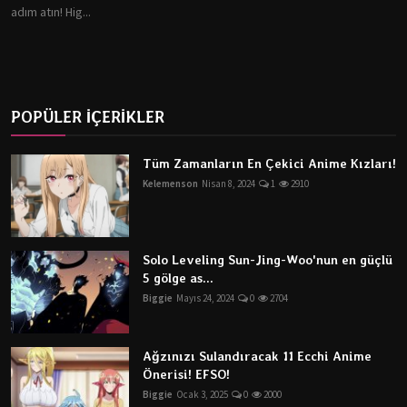
adım atın! Hig...
POPÜLER İÇERİKLER
Tüm Zamanların En Çekici Anime Kızları!
Kelemenson
Nisan 8, 2024
1
2910
Solo Leveling Sun-Jing-Woo'nun en güçlü
5 gölge as...
Biggie
Mayıs 24, 2024
0
2704
Ağzınızı Sulandıracak 11 Ecchi Anime
Önerisi! EFSO!
Biggie
Ocak 3, 2025
0
2000