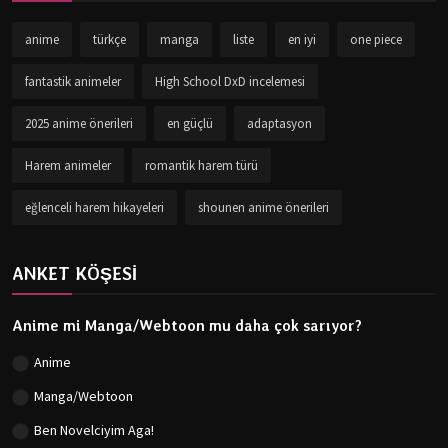
anime
türkçe
manga
liste
en iyi
one piece
fantastik animeler
High School DxD incelemesi
2025 anime önerileri
en güçlü
adaptasyon
Harem animeler
romantik harem türü
eğlenceli harem hikayeleri
shounen anime önerileri
ANKET KÖŞESİ
Anime mi Manga/Webtoon mu daha çok sarıyor?
Anime
Manga/Webtoon
Ben Novelciyim Aga!