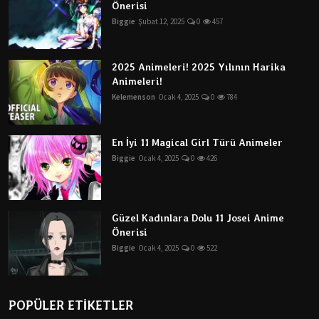
Önerisi
Biggie
Şubat 12, 2025
0
457
2025 Animeleri! 2025 Yılının Harika
Animeleri!
Kelemenson
Ocak 4, 2025
0
784
En İyi 11 Magical Girl Türü Animeler
Biggie
Ocak 4, 2025
0
426
Güzel Kadınlara Dolu 11 Josei Anime
Önerisi
Biggie
Ocak 4, 2025
0
522
POPÜLER ETİKETLER