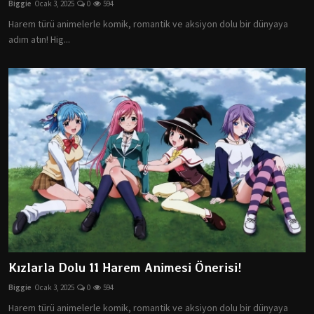
Biggie
Ocak 3, 2025
0
594
Dizi & Film
Harem türü animelerle komik, romantik ve aksiyon dolu bir dünyaya
adım atın! Hig...
Oyun
Öneriler
Listeler
K-Pop
İncelemeler
Çizgi Film
Kızlarla Dolu 11 Harem Animesi Önerisi!
Biggie
Ocak 3, 2025
0
594
Harem türü animelerle komik, romantik ve aksiyon dolu bir dünyaya