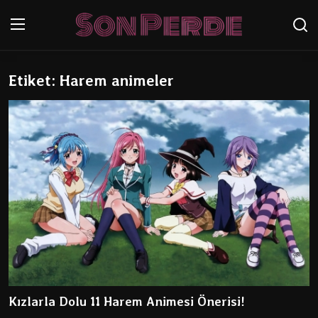
Etiket: Harem animeler
Oturum aç
Kayıt Ol
Anasayfa
Genel
İletişim
Anime
Anime Önerileri
Anime Karakterleri
Kızlarla Dolu 11 Harem Animesi Önerisi!
Testler